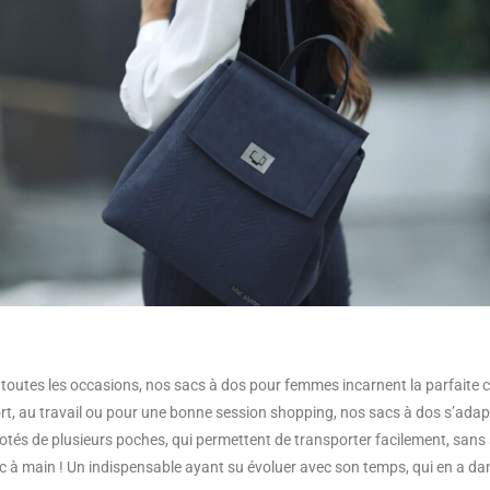
 toutes les occasions, nos sacs à dos pour femmes incarnent la parfaite c
, au travail ou pour une bonne session shopping, nos sacs à dos s’adapt
 dotés de plusieurs poches, qui permettent de transporter facilement, sans
à main ! Un indispensable ayant su évoluer avec son temps, qui en a dans