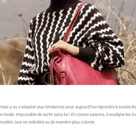
s mais a su s’adapter aux tendances pour aujourd’hui répondre à toutes le
 mode. Impossible de sortir sans lui ! En toutes saisons, il souligne les loo
nnalité, tout en sobriété ou de manière plus colorée.