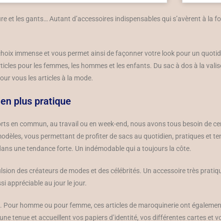
re et les gants… Autant d’accessoires indispensables qui s’avèrent à la f
 choix immense et vous permet ainsi de façonner votre look pour un quotidi
icles pour les femmes, les hommes et les enfants. Du sac à dos à la valise
ur vous les articles à la mode.
en plus pratique
nsports en commun, au travail ou en week-end, nous avons tous besoin de 
 modèles, vous permettant de profiter de sacs au quotidien, pratiques et 
s dans une tendance forte. Un indémodable qui a toujours la côte.
ulsion des créateurs de modes et des célébrités. Un accessoire très pratiqu
si appréciable au jour le jour.
euille. Pour homme ou pour femme, ces articles de maroquinerie ont égaleme
ne tenue et accueillent vos papiers d’identité, vos différentes cartes et v